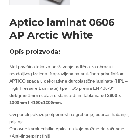
Aptico laminat 0606
AP Arctic White
Opis proizvoda:
Mat površina laka za održavanje, odlična za obradu i
neodoljivog izgleda. Napravljena sa anti-fingreprint finišom.
APTICO spada u dekorativne duroplastične laminate (HPL –
High Pressure Laminate) tipa HGS prema EN 438-3*
debljine 1mm
i dolazi u standardnim tablama od
2800 x
1300mm I 4100x1300mm.
Ovi paneli pokazuju otpornost na grebanje, udarce, habanje,
prljanje.
Osnovne karakteristike Aptica na koje možete da računate:
• Anti-fingerprint finiš