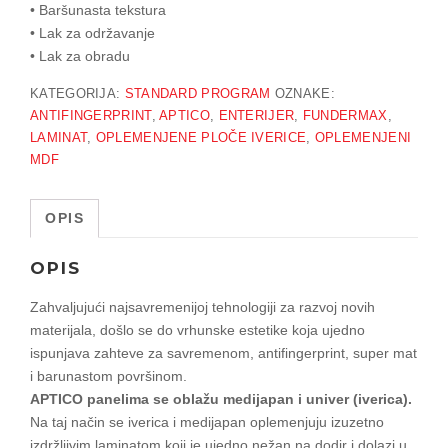
• Baršunasta tekstura
• Lak za održavanje
• Lak za obradu
KATEGORIJA:
STANDARD PROGRAM
OZNAKE:
ANTIFINGERPRINT
,
APTICO
,
ENTERIJER
,
FUNDERMAX
,
LAMINAT
,
OPLEMENJENE PLOČE IVERICE
,
OPLEMENJENI
MDF
OPIS
OPIS
Zahvaljujući najsavremenijoj tehnologiji za razvoj novih
materijala, došlo se do vrhunske estetike koja ujedno
ispunjava zahteve za savremenom, antifingerprint, super mat
i barunastom površinom.
APTICO panelima se oblažu medijapan i univer (iverica).
Na taj način se iverica i medijapan oplemenjuju izuzetno
izdržljivim laminatom koji je ujedno nežan na dodir i dolazi u