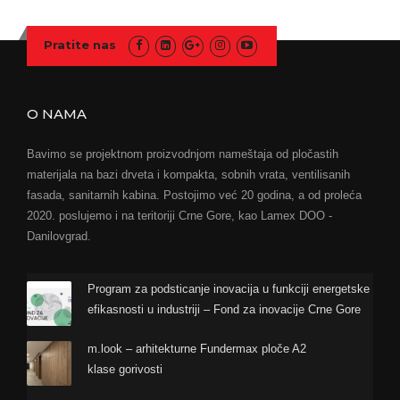
Pratite nas
O NAMA
Bavimo se projektnom proizvodnjom nameštaja od pločastih
materijala na bazi drveta i kompakta, sobnih vrata, ventilisanih
fasada, sanitarnih kabina. Postojimo već 20 godina, a od proleća
2020. poslujemo i na teritoriji Crne Gore, kao Lamex DOO -
Danilovgrad.
Program za podsticanje inovacija u funkciji energetske
efikasnosti u industriji – Fond za inovacije Crne Gore
m.look – arhitekturne Fundermax ploče A2
klase gorivosti