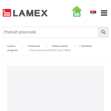
Skip
to
content
Lamex
>
Proizvodi
>
Radna ploča
>
Standard
program
>
Aptico laminat 0606 AP Arctic White