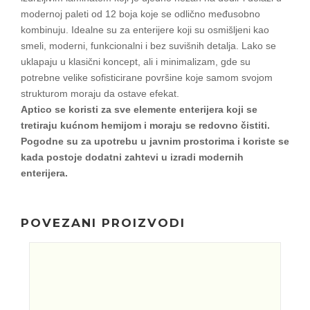
modernoj paleti od 12 boja koje se odlično međusobno
kombinuju. Idealne su za enterijere koji su osmišljeni kao
smeli, moderni, funkcionalni i bez suvišnih detalja. Lako se
uklapaju u klasični koncept, ali i minimalizam, gde su
potrebne velike sofisticirane površine koje samom svojom
strukturom moraju da ostave efekat.
Aptico se koristi za sve elemente enterijera koji se
tretiraju kućnom hemijom i moraju se redovno čistiti.
Pogodne su za upotrebu u javnim prostorima i koriste se
kada postoje dodatni zahtevi u izradi modernih
enterijera.
POVEZANI PROIZVODI