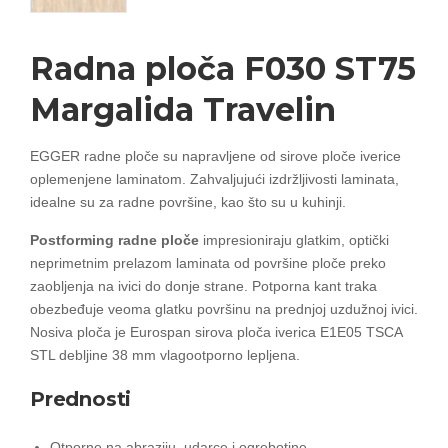
Radna ploča F030 ST75
Margalida Travelin
EGGER radne ploče su napravljene od sirove ploče iverice
oplemenjene laminatom. Zahvaljujući izdržljivosti laminata,
idealne su za radne površine, kao što su u kuhinji.
Postforming radne ploče
impresioniraju glatkim, optički
neprimetnim prelazom laminata od površine ploče preko
zaobljenja na ivici do donje strane. Potporna kant traka
obezbeđuje veoma glatku površinu na prednjoj uzdužnoj ivici.
Nosiva ploča je Eurospan sirova ploča iverica E1E05 TSCA
STL debljine 38 mm vlagootporno lepljena.
Prednosti
Otporne na abraziju, udarce i ogrebotine