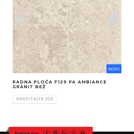
NOVO
RADNA PLOČA F129 PA AMBIANCE
RA
GRANIT BEŽ
AM
PROČITAJTE JOŠ
PR
Pratite nas