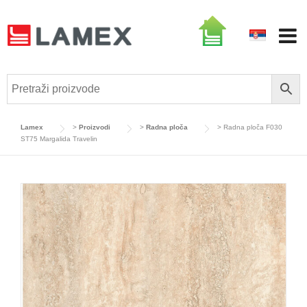
Skip
to
content
Lamex
>
Proizvodi
>
Radna ploča
>
Radna ploča F030
ST75 Margalida Travelin