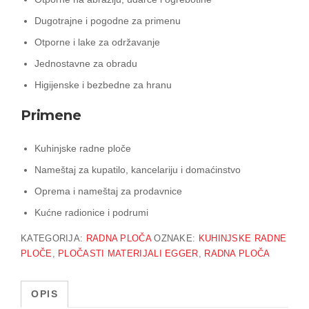
Dugotrajne i pogodne za primenu
Otporne i lake za održavanje
Jednostavne za obradu
Higijenske i bezbedne za hranu
Primene
Kuhinjske radne ploče
Nameštaj za kupatilo, kancelariju i domaćinstvo
Oprema i nameštaj za prodavnice
Kućne radionice i podrumi
KATEGORIJA:
RADNA PLOČA
OZNAKE:
KUHINJSKE RADNE
PLOČE
,
PLOČASTI MATERIJALI EGGER
,
RADNA PLOČA
OPIS