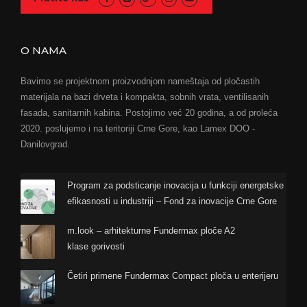
O NAMA
Bavimo se projektnom proizvodnjom nameštaja od pločastih
materijala na bazi drveta i kompakta, sobnih vrata, ventilisanih
fasada, sanitarnih kabina. Postojimo već 20 godina, a od proleća
2020. poslujemo i na teritoriji Crne Gore, kao Lamex DOO -
Danilovgrad.
Program za podsticanje inovacija u funkciji energetske
efikasnosti u industriji – Fond za inovacije Crne Gore
m.look – arhitekturne Fundermax ploče A2
klase gorivosti
Četiri primene Fundermax Compact ploča u enterijeru