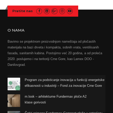
Pratite nas
O NAMA
Bavimo se projektnom proizvodnjom nameštaja od pločastih
materijala na bazi drveta i kompakta, sobnih vrata, ventilisanih
fasada, sanitarnih kabina. Postojimo već 20 godina, a od proleća
2020. poslujemo i na teritoriji Crne Gore, kao Lamex DOO -
Danilovgrad.
Program za podsticanje inovacija u funkciji energetske
efikasnosti u industriji – Fond za inovacije Crne Gore
m.look – arhitekturne Fundermax ploče A2
klase gorivosti