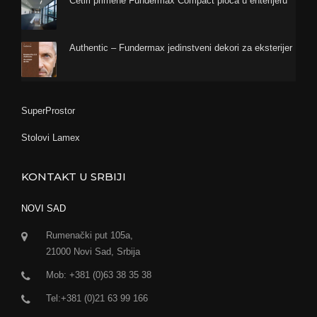
Četiri primene Fundermax Compact ploča u enterijeru
Authentic – Fundermax jedinstveni dekori za eksterijer
SuperProstor
Stolovi Lamex
KONTAKT U SRBIJI
NOVI SAD
Rumenački put 105a,
21000 Novi Sad, Srbija
Mob: +381 (0)63 38 35 38
Tel:+381 (0)21 63 99 166