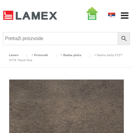
Skip
to
content
Lamex
>
Proizvodi
>
Radna ploča
>
Radna ploča F227
ST78 Titanit Siva