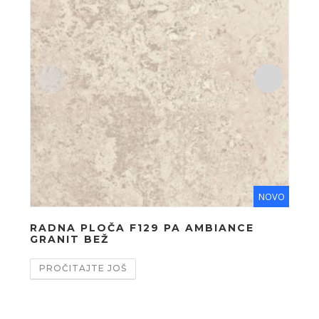
NOVO
RADNA PLOČA F129 PA AMBIANCE
RA
GRANIT BEŽ
AM
PROČITAJTE JOŠ
PR