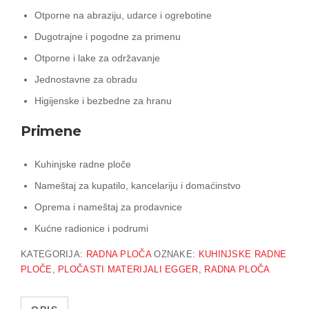
Otporne na abraziju, udarce i ogrebotine
Dugotrajne i pogodne za primenu
Otporne i lake za održavanje
Jednostavne za obradu
Higijenske i bezbedne za hranu
Primene
Kuhinjske radne ploče
Nameštaj za kupatilo, kancelariju i domaćinstvo
Oprema i nameštaj za prodavnice
Kućne radionice i podrumi
KATEGORIJA:
RADNA PLOČA
OZNAKE:
KUHINJSKE RADNE
PLOČE
,
PLOČASTI MATERIJALI EGGER
,
RADNA PLOČA