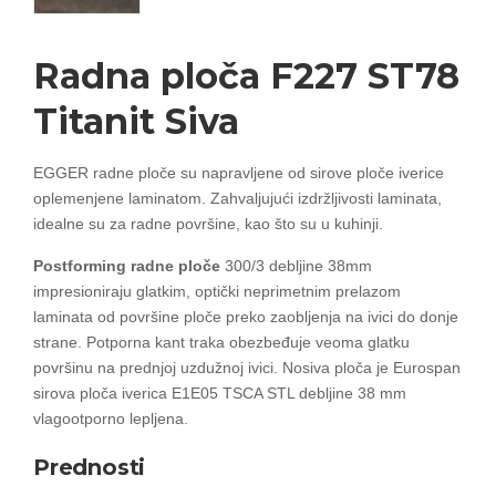
Radna ploča F227 ST78
Titanit Siva
EGGER radne ploče su napravljene od sirove ploče iverice
oplemenjene laminatom. Zahvaljujući izdržljivosti laminata,
idealne su za radne površine, kao što su u kuhinji.
Postforming radne ploče
300/3 debljine 38mm
impresioniraju glatkim, optički neprimetnim prelazom
laminata od površine ploče preko zaobljenja na ivici do donje
strane. Potporna kant traka obezbeđuje veoma glatku
površinu na prednjoj uzdužnoj ivici. Nosiva ploča je Eurospan
sirova ploča iverica E1E05 TSCA STL debljine 38 mm
vlagootporno lepljena.
Prednosti