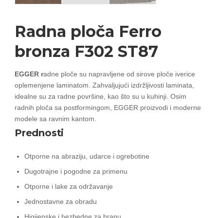
Radna ploča Ferro
bronza F302 ST87
EGGER r
adne ploče su napravljene od sirove ploče iverice
oplemenjene laminatom. Zahvaljujući izdržljivosti laminata,
idealne su za radne površine, kao što su u kuhinji. Osim
radnih ploča sa postformingom, EGGER proizvodi i moderne
modele sa ravnim kantom.
Prednosti
Otporne na abraziju, udarce i ogrebotine
Dugotrajne i pogodne za primenu
Otporne i lake za održavanje
Jednostavne za obradu
Higijenske i bezbedne za hranu