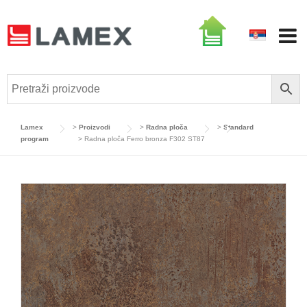
Skip
to
content
Lamex
>
Proizvodi
>
Radna ploča
>
Standard
program
>
Radna ploča Ferro bronza F302 ST87