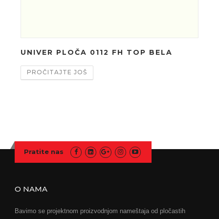
UNIVER PLOČA 0112 FH TOP BELA
UN
25
PROČITAJTE JOŠ
PR
Pratite nas
O NAMA
Bavimo se projektnom proizvodnjom nameštaja od pločastih