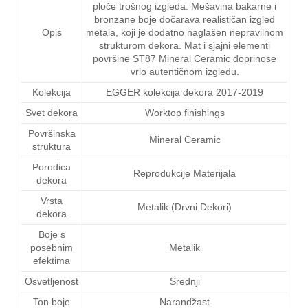
ploče trošnog izgleda. Mešavina bakarne i
bronzane boje dočarava realističan izgled
Opis
metala, koji je dodatno naglašen nepravilnom
strukturom dekora. Mat i sjajni elementi
površine ST87 Mineral Ceramic doprinose
vrlo autentičnom izgledu.
Kolekcija
EGGER kolekcija dekora 2017-2019
Svet dekora
Worktop finishings
Površinska
Mineral Ceramic
struktura
Porodica
Reprodukcije Materijala
dekora
Vrsta
Metalik (Drvni Dekori)
dekora
Boje s
posebnim
Metalik
efektima
Osvetljenost
Srednji
Ton boje
Narandžast