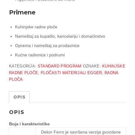
Primene
Kuhinjske radne ploče
Nameštaj za kupatilo, kancelariju i domaćinstvo
Oprema i nameštaj za prodavnice
Kućne radionice i podrumi
KATEGORIJA:
STANDARD PROGRAM
OZNAKE:
KUHINJSKE
RADNE PLOČE
,
PLOČASTI MATERIJALI EGGER
,
RADNA
PLOČA
OPIS
OPIS
Boja i karakteristike
Dekor Ferro je savršena verzija gvozdene