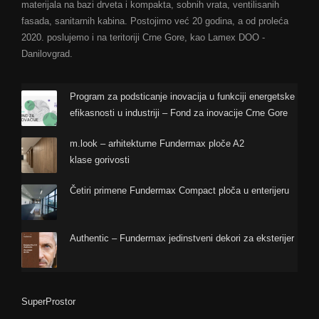
materijala na bazi drveta i kompakta, sobnih vrata, ventilisanih
fasada, sanitarnih kabina. Postojimo već 20 godina, a od proleća
2020. poslujemo i na teritoriji Crne Gore, kao Lamex DOO -
Danilovgrad.
Program za podsticanje inovacija u funkciji energetske
efikasnosti u industriji – Fond za inovacije Crne Gore
m.look – arhitekturne Fundermax ploče A2
klase gorivosti
Četiri primene Fundermax Compact ploča u enterijeru
Authentic – Fundermax jedinstveni dekori za eksterijer
SuperProstor