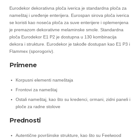
Eurodekor dekorativna ploča iverica je standardna ploča za
nameštaj i uređenje enterijera. Eurospan sirova ploča iverica
se koristi kao noseća ploča za suve enterijere i oplemenjena
je premazom dekorativne melaminske smole. Standardna
ploča Eurodekor E1 P2 je dostupna u 130 kombinacija
dekora i strukture. Eurodekor je takođe dostupan kao E1 P3 i
Flammex (sporogoriv).
Primene
Korpusni elementi nameštaja
Frontovi za nameštaj
Ostali nameštaj, kao što su kredenci, ormani, zidni paneli i
ploče za radne stolove
Prednosti
Autentične površinske strukture, kao što su Feelwood