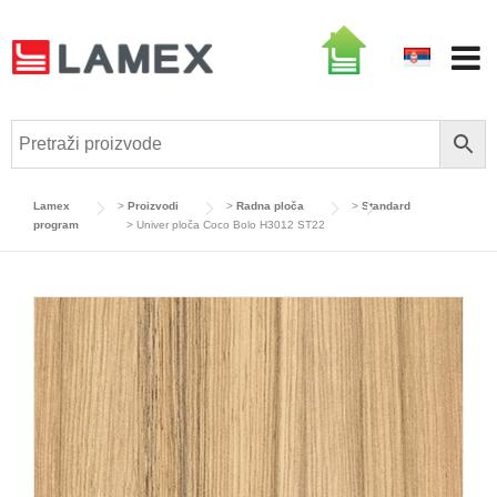
Skip
to
content
Lamex
>
Proizvodi
>
Radna ploča
>
Standard
program
>
Univer ploča Coco Bolo H3012 ST22