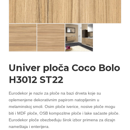
Univer ploča Coco Bolo
H3012 ST22
Eurodekor je naziv za ploče na bazi drveta koje su
oplemenjene dekorativnim papirom natopljenim u
melaminskoj smoli. Osim ploče iverice, nosive ploče mogu
biti i MDF ploče, OSB kompozitne ploče i lake saćaste ploče.
Eurodekor ploče obezbeđuju širok izbor primena za dizajn
nameštaja i enterijera.