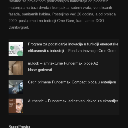
Bavimo se projektnom proizvodnjom nameštaja od pločastih
materijala na bazi drveta i kompakta, sobnih vrata, ventilisanih
fasada, sanitarnih kabina. Postojimo već 20 godina, a od proleća
2020. poslujemo i na teritoriji Crne Gore, kao Lamex DOO -
Danilovgrad.
Program za podsticanje inovacija u funkciji energetske
efikasnosti u industriji – Fond za inovacije Crne Gore
m.look – arhitekturne Fundermax ploče A2
klase gorivosti
Četiri primene Fundermax Compact ploča u enterijeru
Authentic – Fundermax jedinstveni dekori za eksterijer
SuperProstor