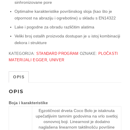
sinhronizovane pore
Optimalne karakteristike površinskog sloja (kao što je
otpornost na abraziju i ogrebotine) u skladu s EN14322
Lake i pogodne za obradu različitim alatima
Veliki broj ostalih proizvoda dostupan je u istoj kombinaciji
dekora i strukture
KATEGORIJA:
STANDARD PROGRAM
OZNAKE:
PLOČASTI
MATERIJALI EGGER
,
UNIVER
OPIS
OPIS
Boja i karakteristike
Egzotičnost drveta Coco Bolo je istaknuta
upečatljivim tamnim godovima na vrlo svetloj
osnovnoj boji. Linearnost je dodatno
naglašena linearnom taktilnošću površine