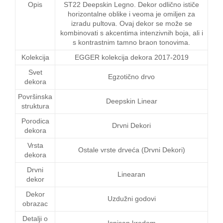
Opis
ST22 Deepskin Legno. Dekor odlično ističe
horizontalne oblike i veoma je omiljen za
izradu pultova. Ovaj dekor se može se
kombinovati s akcentima intenzivnih boja, ali i
s kontrastnim tamno braon tonovima.
Kolekcija
EGGER kolekcija dekora 2017-2019
Svet
Egzotično drvo
dekora
Površinska
Deepskin Linear
struktura
Porodica
Drvni Dekori
dekora
Vrsta
Ostale vrste drveća (Drvni Dekori)
dekora
Drvni
Linearan
dekor
Dekor
Uzdužni godovi
obrazac
Detalji o
Ispisan kredom