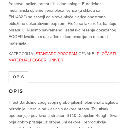
frontove, police, ormare ili zidne obloge. Eurodekor
melaminski oplemenjena ploča iverica (u skladu sa
EN14322) se sastoji od sirove ploče iverice obostrano
obložene dekorativnim papirom. Ploče se lako režu, kantuju i
obrađuju. Nudimo savremeno i estetsko rešenje dokazanog
EGGER kvaliteta s usklađenim kombinacijama dekora i
materijala.
KATEGORIJA:
STANDARD PROGRAM
OZNAKE:
PLOČASTI
MATERIJALI EGGER
,
UNIVER
OPIS
OPIS
Hrast Bardolino zbog svojih grubo piljenih elemenata izgleda
prirodnije i vernije od klasičnih dekora hrasta. Taj utisak
upotpunjuje površina u strukturi ST10 Deepskin Rough. Siva
boja dobro pristaje uz brojne uni dekore i reprodukcije