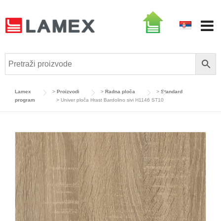
Skip
to
content
Lamex
>
Proizvodi
>
Radna ploča
>
Standard
program
>
Univer ploča Hrast Bardolino sivi H1146 ST10