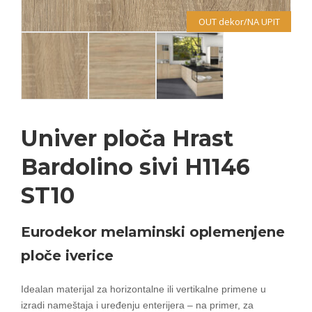
OUT dekor/NA UPIT
Univer ploča Hrast
Bardolino sivi H1146
ST10
Eurodekor melaminski oplemenjene
ploče iverice
Idealan materijal za horizontalne ili vertikalne primene u
izradi nameštaja i uređenju enterijera – na primer, za