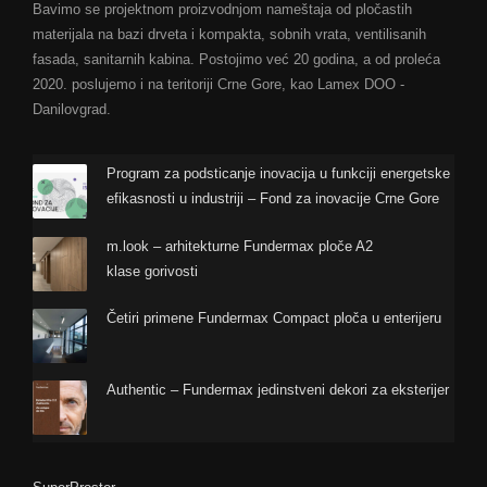
Bavimo se projektnom proizvodnjom nameštaja od pločastih
materijala na bazi drveta i kompakta, sobnih vrata, ventilisanih
fasada, sanitarnih kabina. Postojimo već 20 godina, a od proleća
2020. poslujemo i na teritoriji Crne Gore, kao Lamex DOO -
Danilovgrad.
Program za podsticanje inovacija u funkciji energetske
efikasnosti u industriji – Fond za inovacije Crne Gore
m.look – arhitekturne Fundermax ploče A2
klase gorivosti
Četiri primene Fundermax Compact ploča u enterijeru
Authentic – Fundermax jedinstveni dekori za eksterijer