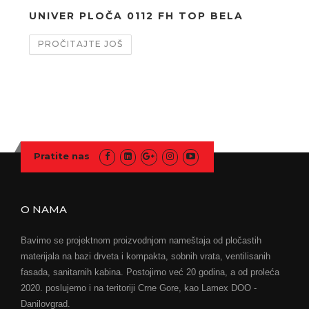
UNIVER PLOČA 0112 FH TOP BELA
UN
25
PROČITAJTE JOŠ
PR
Pratite nas
O NAMA
Bavimo se projektnom proizvodnjom nameštaja od pločastih
materijala na bazi drveta i kompakta, sobnih vrata, ventilisanih
fasada, sanitarnih kabina. Postojimo već 20 godina, a od proleća
2020. poslujemo i na teritoriji Crne Gore, kao Lamex DOO -
Danilovgrad.