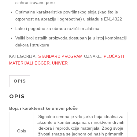
sinhronizovane pore
Optimalne karakteristike površinskog sloja (kao što je
otpornost na abraziju i ogrebotine) u skladu s EN14322
Lake i pogodne za obradu različitim alatima
Veliki broj ostalih proizvoda dostupan je u istoj kombinaciji
dekora i strukture
KATEGORIJA:
STANDARD PROGRAM
OZNAKE:
PLOČASTI
MATERIJALI EGGER
,
UNIVER
OPIS
OPIS
Boja i karakteristike univer ploče
Signalno crvena je vrlo jarka boja idealna za
akcente u kombinacijama s mnoštvom drvnih
dekora i reprodukcija materijala. Zbog svoje
Opis
živosti smatra se jednom od naših primarnih