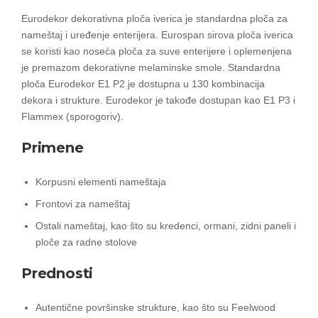
Eurodekor dekorativna ploča iverica je standardna ploča za
nameštaj i uređenje enterijera. Eurospan sirova ploča iverica
se koristi kao noseća ploča za suve enterijere i oplemenjena
je premazom dekorativne melaminske smole. Standardna
ploča Eurodekor E1 P2 je dostupna u 130 kombinacija
dekora i strukture. Eurodekor je takođe dostupan kao E1 P3 i
Flammex (sporogoriv).
Primene
Korpusni elementi nameštaja
Frontovi za nameštaj
Ostali nameštaj, kao što su kredenci, ormani, zidni paneli i
ploče za radne stolove
Prednosti
Autentične površinske strukture, kao što su Feelwood