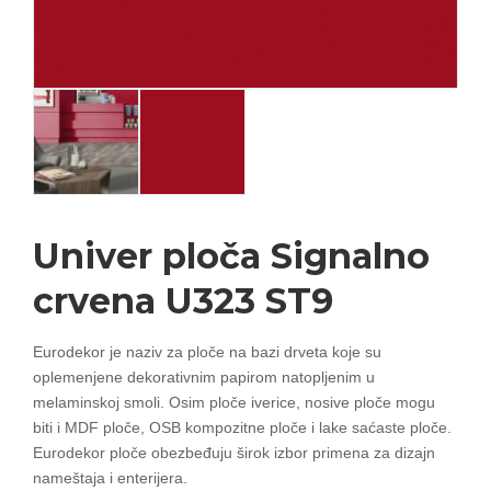
Univer ploča Signalno
crvena U323 ST9
Eurodekor je naziv za ploče na bazi drveta koje su
oplemenjene dekorativnim papirom natopljenim u
melaminskoj smoli. Osim ploče iverice, nosive ploče mogu
biti i MDF ploče, OSB kompozitne ploče i lake saćaste ploče.
Eurodekor ploče obezbeđuju širok izbor primena za dizajn
nameštaja i enterijera.