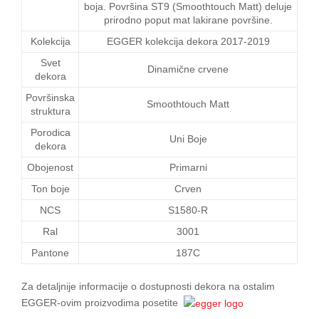
boja. Površina ST9 (Smoothtouch Matt) deluje
prirodno poput mat lakirane površine.
Kolekcija
EGGER kolekcija dekora 2017-2019
Svet
Dinamične crvene
dekora
Površinska
Smoothtouch Matt
struktura
Porodica
Uni Boje
dekora
Obojenost
Primarni
Ton boje
Crven
NCS
S1580-R
Ral
3001
Pantone
187C
Za detaljnije informacije o dostupnosti dekora na ostalim
EGGER-ovim proizvodima posetite