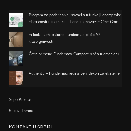
Program za podsticanje inovacija u funkciji energetske
efikasnosti u industriji – Fond za inovacije Crne Gore
m.look – arhitekturne Fundermax ploče A2
klase gorivosti
Četiri primene Fundermax Compact ploča u enterijeru
Authentic – Fundermax jedinstveni dekori za eksterijer
SuperProstor
Stolovi Lamex
KONTAKT U SRBIJI