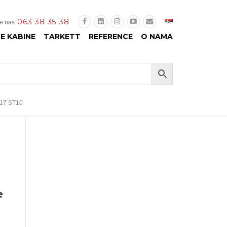
063 38 35 38
te nas
E KABINE
TARKETT
REFERENCE
O NAMA
417 ST10
e