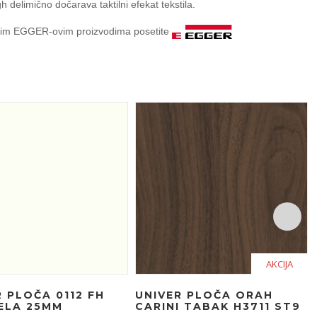
delimično dočarava taktilni efekat tekstila.
stalim EGGER-ovim proizvodima posetite
AKCIJA
R PLOČA 0112 FH
UNIVER PLOČA ORAH
ELA 25MM
CARINI TABAK H3711 ST9