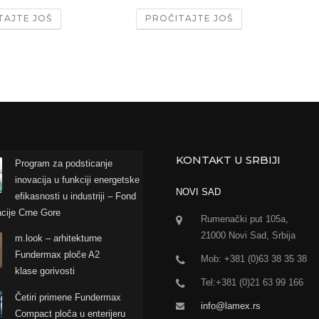
TAJTE JOŠ
PROČITAJTE JOŠ
KONTAKT U SRBIJI
Program za podsticanje
inovacija u funkciji energetske
NOVI SAD
efikasnosti u industriji – Fond
acije Crne Gore
Rumenački put 105a,
21000 Novi Sad, Srbija
m.look – arhitekturne
Fundermax ploče A2
Mob: +381 (0)63 38 35 38
klase gorivosti
Tel:+381 (0)21 63 99 166
Četiri primene Fundermax
info@lamex.rs
Compact ploča u enterijeru