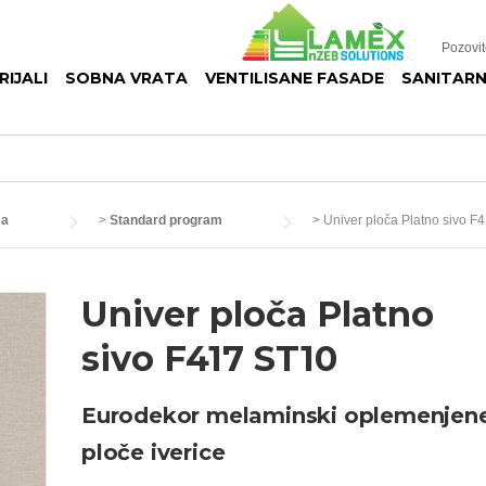
Pozovi
IJALI
SOBNA VRATA
VENTILISANE FASADE
SANITARN
ča
>
Standard program
>
Univer ploča Platno sivo F
Univer ploča Platno
sivo F417 ST10
Eurodekor melaminski oplemenjen
ploče iverice