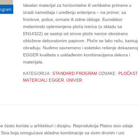
Idealan materijal za horizontalne ili vertikalne primene u
rogram
izradi nameštaja i uređenju enterijera – na primer, za
frontove, police, ormare ili zidne obloge. Eurodekor
melaminski oplemenjena ploča iverica (u skladu sa
EN14322) se sastoji od sirove ploče iverice obostrano
obložene dekorativnim papirom. Ploče se lako režu, kantuju
obrađuju. Nudimo savremeno i estetsko rešenje dokazano
EGGER kvaliteta s usklađenim kombinacijama dekora i
materijala.
KATEGORIJA:
STANDARD PROGRAM
OZNAKE:
PLOČAST
MATERIJALI EGGER
,
UNIVER
e često koriste u arhitekturi i dizajnu. Reprodukcija Platno sivo odaje
m. Siva boja omogućava skladne kombinacije sa sivim drvnim i uni