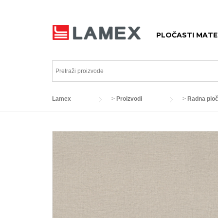
Skip
to
content
PLOČASTI MATER
Lamex
>
Proizvodi
>
Radna plo