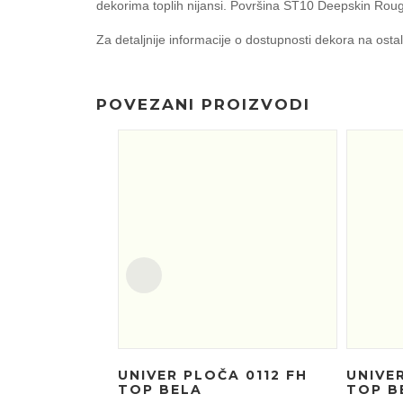
dekorima toplih nijansi. Površina ST10 Deepskin Rough 
Za detaljnije informacije o dostupnosti dekora na o
POVEZANI PROIZVODI
UNIVER PLOČA 0112 FH
UNIVE
TOP BELA
TOP B