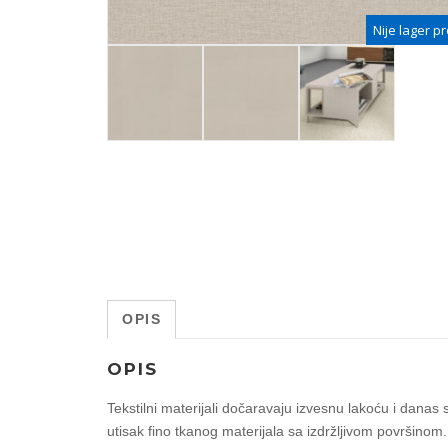
Nije lager p
OPIS
OPIS
Tekstilni materijali dočaravaju izvesnu lakoću i danas s
utisak fino tkanog materijala sa izdržljivom površino