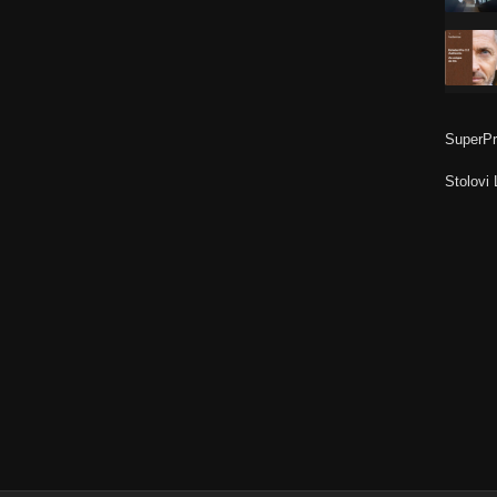
SuperPr
Stolovi