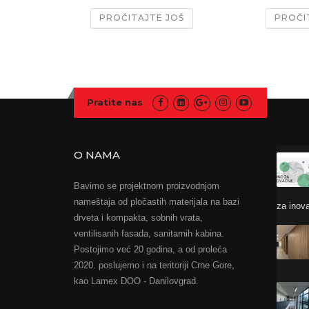
PROČITAJTE JOŠ
PROČI
Pratite nas
O NAMA
Bavimo se projektnom proizvodnjom
nameštaja od pločastih materijala na bazi
za inov
drveta i kompakta, sobnih vrata,
ventilisanih fasada, sanitarnih kabina.
Postojimo već 20 godina, a od proleća
2020. poslujemo i na teritoriji Crne Gore,
kao Lamex DOO - Danilovgrad.