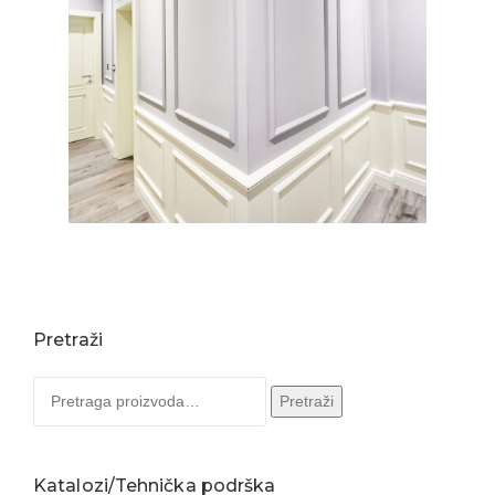
Pretraži
Pretraga
Pretraži
za:
Katalozi/Tehnička podrška