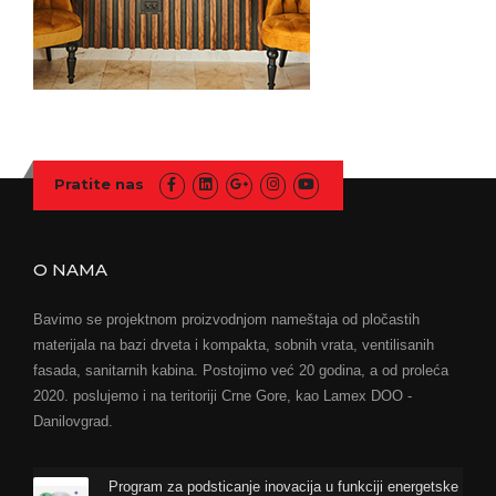
Pratite nas
O NAMA
Bavimo se projektnom proizvodnjom nameštaja od pločastih
materijala na bazi drveta i kompakta, sobnih vrata, ventilisanih
fasada, sanitarnih kabina. Postojimo već 20 godina, a od proleća
2020. poslujemo i na teritoriji Crne Gore, kao Lamex DOO -
Danilovgrad.
Program za podsticanje inovacija u funkciji energetske